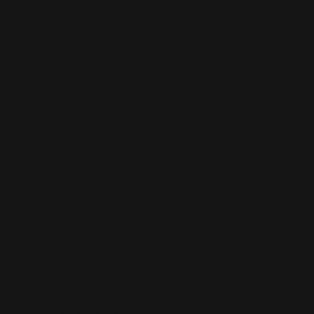
eine Beachtung geschenkt,
Mikail hat sie auf dem Weg
ehr Aufmerksamkeit
t nicht ihres zu sein. Jedes
rund, aus dem man die
ergie besitzt als man
 eines Marquis, ergibt es
, als hätte Mikail meinen
eine Schwester, Annabella
hnlichen Zustand, keine