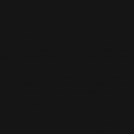
uf seinem Gesicht aus.
überrascht, dass Ihr mich ansehen und mit Dame Adeliza
cht abfällig geklungen habe. Es ist nicht einfach, Lorelai
 erschöpft bin und schlechte Laune habe. Dazu kommt,
Mana verfüge, dass es schwer wird, jemanden oder etwas z
genheit auch noch daran erinnert, dass ich einen verflu
haffe ich eine Barriere, die sanft leuchtet, sodass die 
m Fluss. Außerdem verdeckt sie eure Energien. Ich habe
ir keine Aufmerksamkeit auf uns gezogen haben sollten.
rend wir hergelaufen sind?«, fragt Estella ungläubig. »
ht darauf ein, dass es für einen Magier nicht nötig ist, e
ber Estella sieht mich an, als hätte ich ein großes Opfer v
d ich bin fast erleichtert, als Eden sich räuspert.