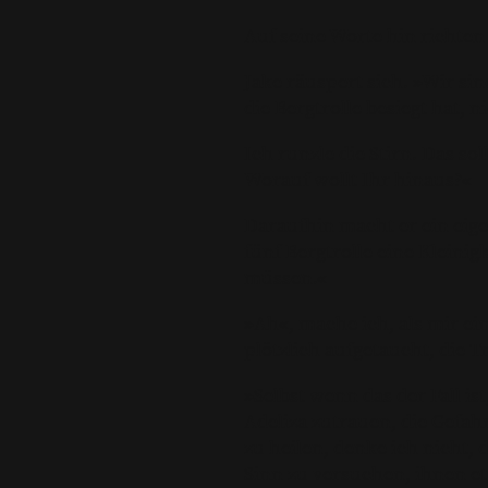
Auf seine Worte hin richten
Jake räuspert sich. »Wir si
die Bergtrolle besiegt hat, 
Ich runzle die Stirn. Das so
Worauf wollt Ihr hinaus?«
Daraufhin macht er ein eige
fünf Bergtrolle eine Kleini
müssen.«
»Ah«, mache ich, als mir ei
plötzlich aufgetaucht, die T
»Selbst wenn das der Fall is
Adeliza zutrauen, die Gefah
zu heilen, denke ich nicht, 
Sinn zu versuchen, ihnen et