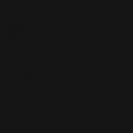
 vergleichen könnt.« Ich
s nervige Freundlichkeit
 dass Jake hervorgehoben
u finden, das mich töten
chten Alistair beschützen
anderen sie sehen können.
 sie auch auf dem Weg
«
In Eurem Zustand?«
inen fitten Körper zu haben,
ollbracht, und sie ist nicht