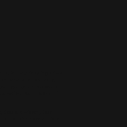
chte, ich würde es irgendwie
ten keuche ich so heftig,
ngsam genug und ich werde
t abweisen kann, als er mir
 dass alle wissen, dass
ich ist. Und dass ich dabei