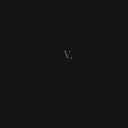
V.
Wir machen uns schließlich 
schaffen, Schritt zu halten,
dass mir die anderen immer
ständig gefragt, ob alles in
seinen Arm anbietet.
Ich kann meine Debuffs nich
meine körperliche Verfassun
den schweren Mantel der Hei