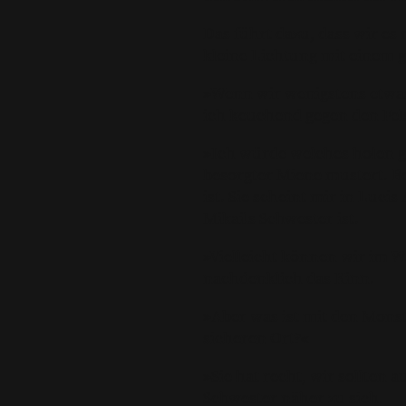
Das führt dazu, dass wir es
kleine Lichtung mit einem g
»Wenn wir wenigstens etwas 
ich keuchend gegen den Fels
»Ich würde welches holen ge
besorgter Miene mustert. Be
ist. Sie scheint mir in Luci
Mikails Schwester ist.
»Vielleicht können wir im W
nachdenklich das Kinn.
»Aber was ist mit den Monst
sicheren Ort?«
»Sie hat recht, wir sollten
Schwester näher zu sich.