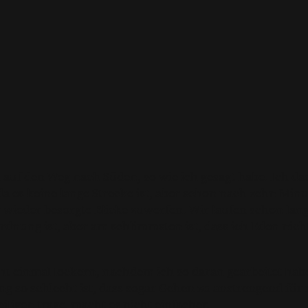
auf den Weg nach Süden, so wie ich gesagt habe. Ich da
 da es keine lange Strecke ist, aber schon nach zehn Minu
 wieder besorgte Blicke zuwerfen. Wir laufen schon la
 Ordnung ist, aber am schlimmsten ist, dass ich Eden nich
t einmal lockern, nachdem ich so daran gearbeitet habe,
g so schlecht ist, dass sogar Gehen zu anstrengend für m
ligen trage, macht es nicht einfacher.