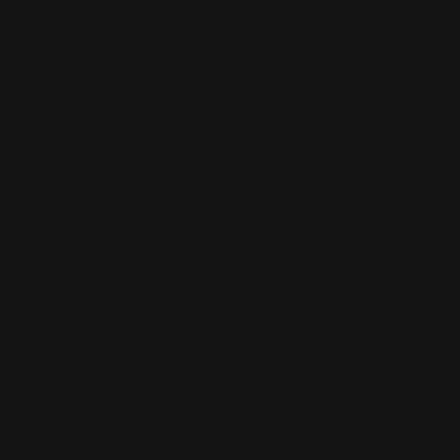
 Halt machen. Es ist eine
ierher gerollt ist.
d mustert mich besorgt, wie
mich ebenfalls mit
von seiner Seite gewichen
, würde ich raten, dass sie
nen.« Jake reibt sich
wir nicht zuallererst einen
zieht unterstreichend seine