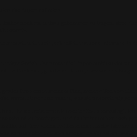
 sich alle Augen auf mich.
nd bisher noch nicht dazu gekommen zu fragen, aber Eure 
nicht wahr?«
llte offensichtlich sein, schließlich ist sonst niemand in
nartiges Gesicht. Er presst die Lippen aufeinander und 
gkeit für Euch sind, glaube ich kaum, dass wir uns Sor
n großes Problem in meinem Plan, meinen Tod vorzutäusc
rolle waren sicher überrascht, was sie unvorsichtig gema
t, habt Ihr sie trotzdem in kürzester Zeit überwältigt. 
r so schnell zu beseitigen. Und da Ihr hinterher noch gen
dass Ihr auf Bescheidenheit bestehen müsst.« Jake sieht 
was vorzuspielen und sein arrogantes Verhalten lässt m