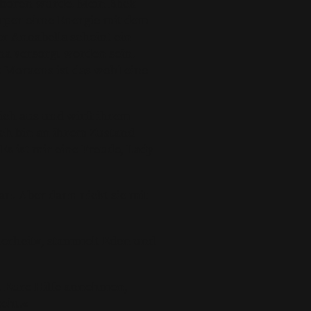
geboren wurde. Mein Blick
Körper ohne Energie mit dem
er Annabella scheint ein
na versorgt worden sein.
e Moraens ist das wohl eine
lich aus und wirft ihrem
ich bin an ihrem Zustand
Es ist mir eine Freude, Lady
n. Aber dann nickt sie mit
cherheit«, stammelt Eden und
h Eure Hilfe annehmen,
cht.«