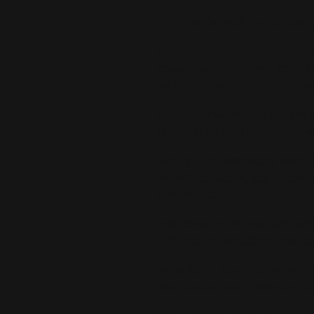
»Da Lorelai sich so für uns 
»Ihr habt recht, Euer Hoheit
essen sucht. Und wir sollten
währenddessen um ein Feue
»Natürlich.« Estella erhebt 
machen sich auf den Weg, 
»Ein guter Vorschlag, Mikail,
verschlechtert«, sagt Eden 
sein sollte.
Ich lehne mich von ihm weg
sich keine Umstände mach
»Das kann Annie übernehmen
ihm zustimmen, während er s