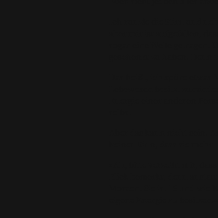
Eden sieht jedoch alles ande
Ich runzle die Stirn und n
aber mir ist aufgefallen, d
sogar eine Weile getragen. 
geschenkt zu haben. Denn i
Das heißt, ich spüre etwas 
Lebewesen besitzt zumindes
Energie einer anderen Perso
selbst.
Aber das kann nicht sein. An
keinen Sinn, dass sie mehr E
»Ah, bitte verzeiht mir, das
Blick bemerkt, denn anstatt
Moraen. Sie ist 16 und wie 
eigene Energie zu besitzen.«