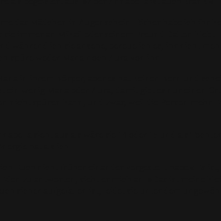
re als begeistert aus. »Aber Annabella ist auch krank.«
ehme das Mädchen in Augenschein. Bisher habe ich ihr k
ass sie immer an Mikail oder seinem Freund Dalton klebt. 
Und während ich sie ansehe, bereue ich es, ihr nicht m
ch spüre weder Mana noch Aura von ihr.
Mana in ihrem Körper, aber es hat keinen Kern und schein
t ein wenig Mana oder Aura, damit gibt es nur einen G
n nicht spüren kann, und zwar, weil die Person mehr En
nabella sieht aus als wäre sie 14 oder 15 und als Tochter
nergie hat als ich.
s ich Euch nicht früher einander vorgestellt habe.« Es ist
 Eden zu antworten, sieht er mich an. »Das ist meine kl
Euch sicher aufgefallen ist, leidet sie unter dem ungewö