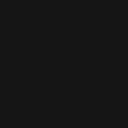
zt keine Energie? Aber das würde bedeuten, dass sie tot 
 Auf der anderen Seite gibt es die Möglichkeit, einen 
en. Das ist im Grunde wie Nekromantie funktioniert, ab
eutet, sie muss seit ihrer Geburt ununterbrochen mit Ma
re es unmöglich so viele Heiler zu bezahlen, aber für di
a etwas wacklig vor mir knickst. Sie sieht sehr unbehag
 sie sich darum sorgen, allein gelassen zu werden. Aber 
ch meinen Schleier zurück und schenke ihr ein Lächeln. »
r.«
ch und sie starrt mich einen Moment mit großen Augen a
cheln.
 es besser wäre, wenn ich bei Lorelai bleibe, nur zur Si
 anstarrt.
f ihn, ohne mit dem Lächeln aufzuhören. »Wie könnte ic
ebraucht werdet? Lady Annabella und ich kommen zure