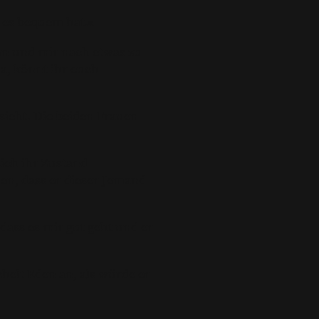
e es bequem hat.«
lton und mir nach etwas zu
la, könnt ihr euch
 sieht. Die beiden Frauen
sich ihr Zustand
hen, dass er dieser Jemand
ass es mir gut geht und er
helt Eden an, als würde er