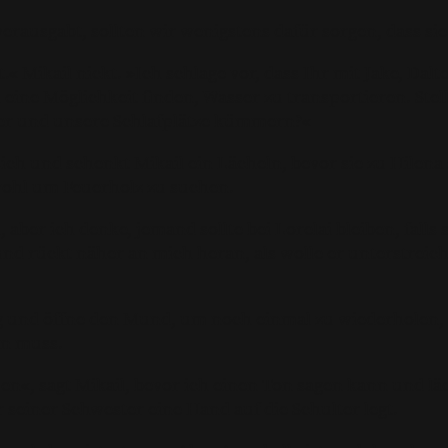
verausgabt, sollten wir wenigstens dafür sorgen, dass si
.« Mikail nickt. »Ich schlage vor, dass Ihr mit Jake, Da
 eine Möglichkeit finden, Wasser zu transportieren. Stel
r und unsere Schlafplätze kümmern?«
sich und schenkt Mikail ein Lächeln, bevor sie zu Hilena
wohl um Feuerholz zu suchen.
 aber ich denke, jemand sollte bei Lorelai bleiben, falls 
und rückt näher an mich heran, als wolle er unterstreic
 und öffne den Mund, um noch einmal zu wiederholen, d
en muss.
«, sagt Mikail, bevor ich einen Ton sagen kann und läc
einer Schwester eine Hand auf die Schulter legt.