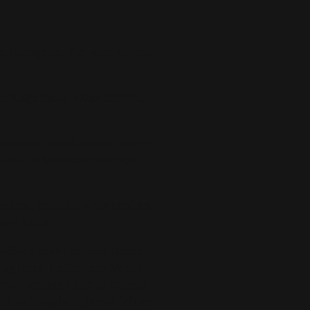
Heiligkeit, Ihr wart es, die
 der Lage dazu. »Das stimmt.
sieht zu Mikail. »Nun, wenn
gen um die Monster machen
hen, auffällt. »Wir sind so
cht hat.«
Ich würde nicht einmal Dame
ug Kraft hattet, um Mikail
mich an, als hätte es keinen
ich schnauben, bevor ich es