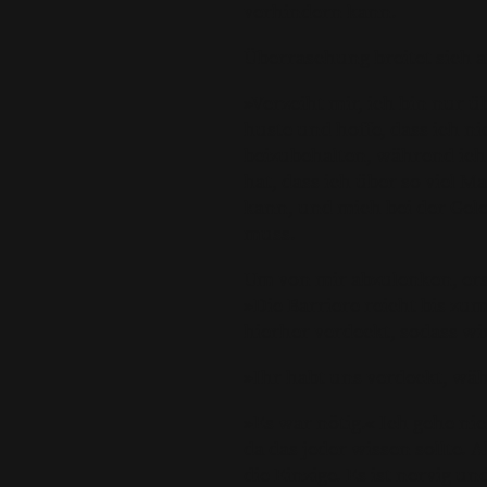
verhindern kann.
Überraschung breitet sich a
»Verzeiht mir, ich bin nur 
huste und hoffe, dass ich ni
beizubehalten, während ich
hat, dass ich über so viel 
kann, und mich bei der Gele
muss.
Um von mir abzulenken, ersc
»Die Barriere reicht bis zu
hierher verdeckt, sodass w
»Ihr habt uns verdeckt, wäh
»Es war nötig.« Ich gehe nic
da das jeder wissen sollte. A
die Einzige. Es ist nervig un