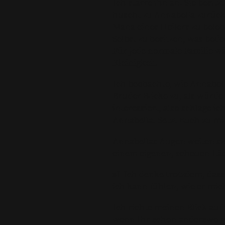
Ich starre ihn an. Sie besit
huscht zu Annabella zurück.
Mana eines Heilers zu beleb
Selbst zu besitzen, was bed
Für jede normale Familie wä
Kleinigkeit.
Ich beobachte, wie Annabell
Bruder Blicke zu, als würde
interessiert, also schlage i
Annabella. Setzt Euch zu mi
Annabellas Augen weiten si
einem eigenen, scheuen Lä
»I-Ich denke trotzdem, dass
ich kann fühlen, wie er mich
Ich richte meinen Blick au
wenn Ihr schon anderswo g