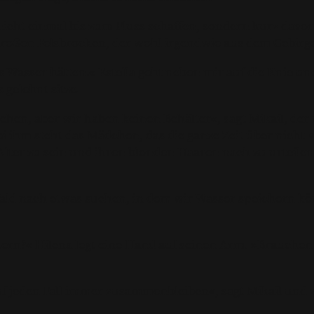
 nicht einmal bis zum Fluss schaffen, sondern kurz davor
roßen Felsbrocken, der wohl irgendwie aus dem Gebirge h
Wasser hätten.« Estella geht neben mir auf die Knie un
 gelehnt sitze.
hen, aber wir haben keinen Behälter«, sagt Mikail, der 
i ihm steht das Mädchen, das die ganze Zeit über nicht 
s Alter zu sein und ihren blonden Haaren nach zu urteilen
ald nach etwas suchen, in dem wir Wasser speichern kön
ern?« Hilena legt eine Hand auf seinen Arm. »Brauchen 
 auf jeden Fall immer zusammenbleiben«, sagt Mikail und 